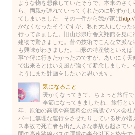
ような物を想像していたそうで、本来のさく
ら、両親が連れていってくれたのに恥ずかし
てしまいました。その一件から我が家は
http:
かなくなったそうですが、私も大人になった
行ってきました。旧山形県庁舎文翔館を見に
建物で驚きました。昔の技術でこんな立派な
も興味がわきました。山形の特産物といえば
事で狩に行きたかったのですが、あいにく天
で出来るとはいえ風が強くて断念しました。
ようにまた計画をしたいと思います。
気になること
暖かくなってきて、ちょっと旅行で
季節になってきましたね。旅行とい
年、原油の高騰や高速料金の高騰でバス会社
バーに無理な運行をさせたりしている所が増
ス事故で死亡者も出た大きな事故も起きてい
間の高速路線バスの運賃の半分以下と格安で