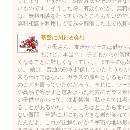
でしょう。ですから、調査方法やその予算な
いものです。そうした時に有効なのが、無料
は、無料相談を行っているところも多いので
無料相談を利用して悩みを解消した上で依頼
基盤に関わる会社
「お母さん、友達がガラスは砂から
だけど、本当？」 子どもからの質
くなるごとに難しくなっていく。 6年生のお
い。 娘は、普通の砂を想像していたようだ
来るわけではない。ガラスの原料となるもの
のことを言っていたのだろう。それに、ソーダ
の高熱で溶かすと澄みきった均質のガラス素
い子供だからって、油断禁物。私たちでは考
ることがあるのだ。いしころはどこから来た
ない質問。普通に川にある大きな岩が崩れて
たんだよ。これが正解なのか？宇宙の地球形
るのか？その年齢にあった答えがいいと思う